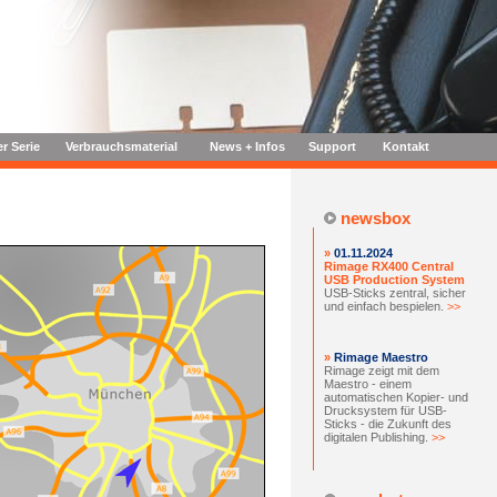
er Serie
Verbrauchsmaterial
News + Infos
Support
Kontakt
newsbox
»
01.11.2024
Rimage RX400 Central
USB Production System
USB-Sticks zentral, sicher
und einfach bespielen.
>>
»
Rimage Maestro
Rimage zeigt mit dem
Maestro - einem
automatischen Kopier- und
Drucksystem für USB-
Sticks - die Zukunft des
digitalen Publishing.
>>