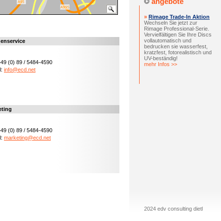
angebote
»
Rimage Trade-In Aktion
Wechseln Sie jetzt zur
Rimage Professional-Serie.
Vervielfältigen Sie Ihre Discs
vollautomatisch und
enservice
bedrucken sie wasserfest,
kratzfest, fotorealistisch und
UV-beständig!
 +49 (0) 89 / 5484-4590
mehr Infos >>
l:
info@ecd.net
eting
 +49 (0) 89 / 5484-4590
l:
marketing@ecd.net
2024 edv consulting dietl