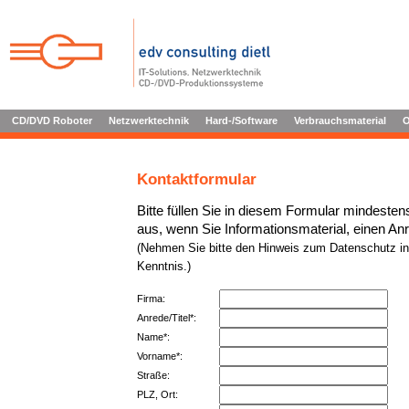
CD/DVD Roboter
Netzwerktechnik
Hard-/Software
Verbrauchsmaterial
O
Kontaktformular
Bitte füllen Sie in diesem Formular mindestens
aus, wenn Sie Informationsmaterial, einen An
(Nehmen Sie bitte den Hinweis zum Datenschutz i
Kenntnis.)
Firma:
Anrede/Titel*:
Name*:
Vorname*:
Straße:
PLZ, Ort: