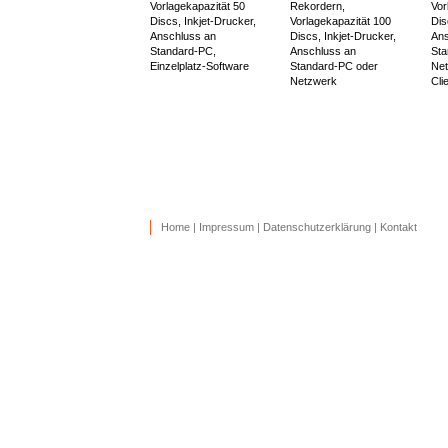
Vorlagekapazität 50
Rekordern,
Vor
Discs, Inkjet-Drucker,
Vorlagekapazität 100
Dis
Anschluss an
Discs, Inkjet-Drucker,
Ans
Standard-PC,
Anschluss an
Sta
Einzelplatz-Software
Standard-PC oder
Net
Netzwerk
Cli
Home
|
Impressum
|
Datenschutzerklärung
|
Kontakt