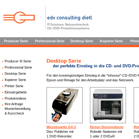
Producer Serie
Professional Serie
Desktop Serie
Kopierer Serie
Print
Desktop Serie
Producer III Serie
der perfekte Einstieg in die CD- und DVD-Pr
Professional Serie
Desktop Serie
Für den kostengünstigen Einstieg in die "Inhouse"-CD-/DVD-
Kopierer Serie
Epson und Rimage für den Arbeitsplatz und das Netzwerk.
Printer Serie
Einsatzgebiete
Produktvideos
Ihre Anfrage
Musterbestellung
& Kurzcheck
Microboards GX-2
Epson Discproducer
Ri
Disc Publisher mit
Robotik-Stationen mit
Rob
1 DVD Rekorder,
1 oder 2 DVD±R
2 