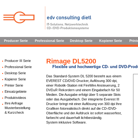
Producer Serie
Professional Serie
Desktop Serie
Kopierer Serie
Print
Rimage DL5200
Producer III Serie
Flexible und hochwertige CD- und DVD-Prod
Professional Serie
Desktop Serie
Das Standard-System DL 5200 besteht aus einem
Kopierer Serie
EVEREST CD/DVD Drucker, Auflösung 300 dpi,
Printer Serie
einer Robotik-Station mit FireWire Ansteuerung, 2
DVD±R Rekordern und einem Eingabefach für 50
Einsatzgebiete
Medien. Die Ausgabe erfolgt über 5 separate Slots
Produktvideos
oder das Ausgabefach. Der integrierte Everest III
Ihre Anfrage
Drucker bringt mit einer Auflösung von 300 dpi Ihre
Musterbestellung
Grafiken fotorealistisch direkt auf die CD-/DVD-
& Kurzcheck
Oberfläche und der Aufdruck ist sofort wasserfest,
farbecht und dauerhaft lichtbeständig.
System inklusive Software.