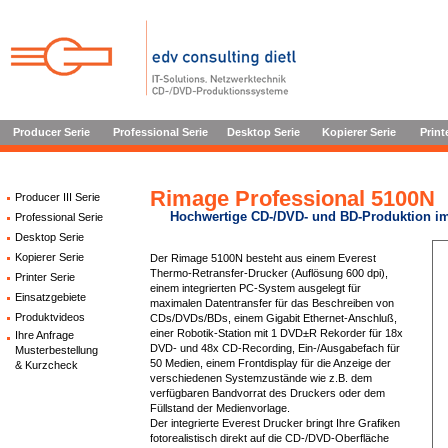
Producer Serie
Professional Serie
Desktop Serie
Kopierer Serie
Print
Rimage Professional 5100N
Producer III Serie
Hochwertige CD-/DVD- und BD-Produktion i
Professional Serie
Desktop Serie
Kopierer Serie
Der Rimage 5100N besteht aus einem Everest
Thermo-Retransfer-Drucker (Auflösung 600 dpi),
Printer Serie
einem integrierten PC-System ausgelegt für
Einsatzgebiete
maximalen Datentransfer für das Beschreiben von
Produktvideos
CDs/DVDs/BDs, einem Gigabit Ethernet-Anschluß,
einer Robotik-Station mit 1 DVD±R Rekorder für 18x
Ihre Anfrage
DVD- und 48x CD-Recording, Ein-/Ausgabefach für
Musterbestellung
50 Medien, einem Frontdisplay für die Anzeige der
& Kurzcheck
verschiedenen Systemzustände wie z.B. dem
verfügbaren Bandvorrat des Druckers oder dem
Füllstand der Medienvorlage.
Der integrierte Everest Drucker bringt Ihre Grafiken
fotorealistisch direkt auf die CD-/DVD-Oberfläche