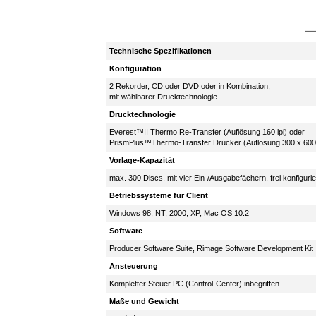
Technische Spezifikationen
Konfiguration
2 Rekorder, CD oder DVD oder in Kombination,
mit wählbarer Drucktechnologie
Drucktechnologie
Everest™II Thermo Re-Transfer (Auflösung 160 lpi) oder
PrismPlus™Thermo-Transfer Drucker (Auflösung 300 x 600 
Vorlage-Kapazität
max. 300 Discs, mit vier Ein-/Ausgabefächern, frei konfiguri
Betriebssysteme für Client
Windows 98, NT, 2000, XP, Mac OS 10.2
Software
Producer Software Suite, Rimage Software Development Kit
Ansteuerung
Kompletter Steuer PC (Control-Center) inbegriffen
Maße und Gewicht