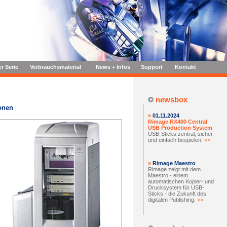
er Serie
Verbrauchsmaterial
News + Infos
Support
Kontakt
newsbox
ionen
»
01.11.2024
Rimage RX400 Central
USB Production System
USB-Sticks zentral, sicher
und einfach bespielen.
>>
»
Rimage Maestro
Rimage zeigt mit dem
Maestro - einem
automatischen Kopier- und
Drucksystem für USB-
Sticks - die Zukunft des
digitalen Publishing.
>>