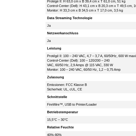
Protégé II: H 63,0 cm x B 39,4 cm x T 61,0 cm, 51 kg
Control-Center (Dell): H 43,1 cm x B 20,3 cm x T 49,5 cm, 1
Monitor: H 33,3 cm x B 34,5 cm x T 17,0 cm, 3,5 kg
Data Streaming Technologie
Ja
Netzwerkanschluss
Ja
Leistung
Protégé II: 100 – 240 VAC, 4,7 – 3,7 A, 60/50Hz, 600 W max
Control-Center (Dell): 100 – 120/200 – 240
VAC, 60/50 Hz, 2,9 Amps @ 115 VAC, 330 W
Monitor: 100 – 240 VAC, 60/50 Hz, 1,2 – 0,75 Amp
Zulassung
Emissionen: FCC Klasse B
Sicherheit: UL, cUL, CE
Schnittstelle
FireWire™, USB to Printer/Loader
Betriebstemperatur
15,5°C – 30°C
Relative Feuchte
40%-80%