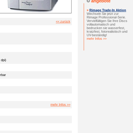
angebote
»
Rimage Trade-In Aktion
Wechseln Sie jetzt zur
Rimage Professional-Serie.
Vervielfältigen Sie Ihre Discs
<< zurück
vollautomatisch und
bedrucken sie wasserfest,
kratzfest, fotorealistisch und
UV-beständig!
mehr Infos >>
dpi)
erbar
mehr Infos >>