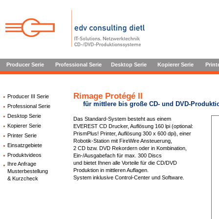
Producer Serie
Professional Serie
Desktop Serie
Kopierer Serie
Print
Rimage Protégé II
Producer III Serie
für mittlere bis große CD- und DVD-Produkt
Professional Serie
Desktop Serie
Das Standard-System besteht aus einem
Kopierer Serie
EVEREST CD Drucker, Auflösung 160 lpi (optional:
PrismPlus! Printer, Auflösung 300 x 600 dpi), einer
Printer Serie
Robotik-Station mit FireWire Ansteuerung,
Einsatzgebiete
2 CD bzw. DVD Rekordern oder in Kombination,
Produktvideos
Ein-/Ausgabefach für max. 300 Discs
und bietet Ihnen alle Vorteile für die CD/DVD
Ihre Anfrage
Produktion in mittleren Auflagen.
Musterbestellung
System inklusive Control-Center und Software.
& Kurzcheck