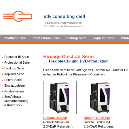
Producer Serie
Professional Serie
Desktop Serie
Kopierer Serie
Print
Rimage DiscLab Serie
Producer III Serie
Flexible CD- und DVD-Produktion
Professional Serie
Desktop Serie
Diese Serie vereint die Vorzüge des Thermo-Re-Transfer Dru
Kopierer Serie
einfacher Robotik für Kleinserien-Produktion.
Printer Serie
Einsatzgebiete
Produktvideos
Ihre Anfrage
Musterbestellung
& Kurzcheck
Rimage DL5200
Rimage DLN5200
Robotik-Station mit
Robotik-Station mit
2 DVD±R Rekordern,
2 DVD±R Rekordern,