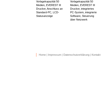
Vorlagekapazität 50
Vorlagekapazität 50
Medien, EVEREST III
Medien, EVEREST III
Drucker, Anschluss an
Drucker, integriertes
Standard-PC, LCD-
PC-System, integrierte
Statusanzeige
Software, Steuerung
über Netzwerk
Home
|
Impressum
|
Datenschutzerklärung
|
Kontakt