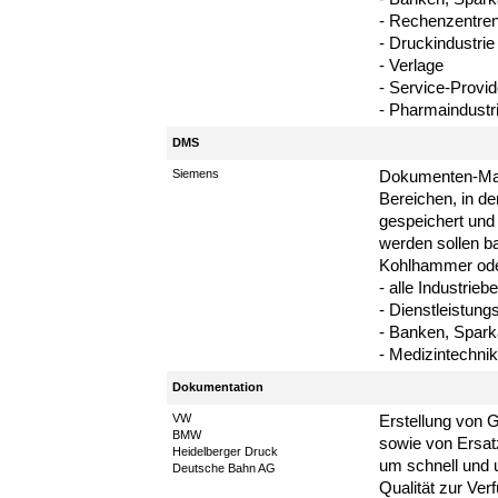
- Rechenzentre
- Druckindustrie
- Verlage
- Service-Provid
- Pharmaindustr
DMS
Siemens
Dokumenten-Man
Bereichen, in d
gespeichert und d
werden sollen b
Kohlhammer od
- alle Industrieb
- Dienstleistung
- Banken, Spar
- Medizintechnik
Dokumentation
VW
Erstellung von
BMW
sowie von Ersat
Heidelberger Druck
um schnell und u
Deutsche Bahn AG
Qualität zur Ver