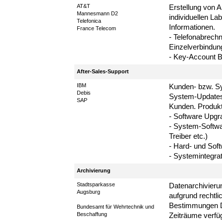
AT&T
Erstellung von 
Mannesmann D2
individuellen La
Telefonica
Informationen.
France Telecom
- Telefonabrech
Einzelverbindu
- Key-Account Bi
After-Sales-Support
IBM
Kunden- bzw. Sy
Debis
System-Updates
SAP
Kunden. Produkt
- Software Upgr
- System-Softwa
Treiber etc.)
- Hard- und Soft
- Systemintegr
Archivierung
Stadtsparkasse
Datenarchivierun
Augsburg
aufgrund rechtli
Bestimmungen Da
Bundesamt für Wehrtechnik und
Beschaffung
Zeiträume verfü