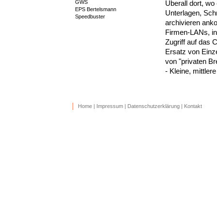
GWS
Überall dort, w
EPS Bertelsmann
Unterlagen, Sch
Speedbuster
archivieren ank
Firmen-LANs, in
Zugriff auf das
Ersatz von Einz
von "privaten Br
- Kleine, mittle
Home
|
Impressum
|
Datenschutzerklärung
|
Kontakt