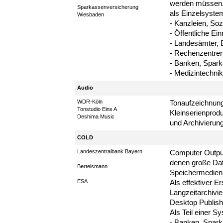
werden müssen. 
Sparkassenversicherung
als Einzelsyste
Wiesbaden
- Kanzleien, Soz
- Öffentliche Ei
- Landesämter,
- Rechenzentre
- Banken, Spar
- Medizintechnik
Audio
WDR-Köln
Tonaufzeichnung
Tonstudio Eins A
Kleinserienprodu
Deshima Music
und Archivierung
COLD
Landeszentralbank Bayern
Computer Output
denen große Dat
Bertelsmann
Speichermedien
ESA
Als effektiver E
Langzeitarchivie
Desktop Publish
Als Teil einer 
- Banken, Spar