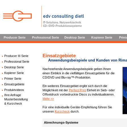
Producer Serie
Professional Serie
Desktop Serie
Kopierer Serie
Print
Einsatzgebiete
Producer III Serie
Anwendungsbeispiele und Kunden von Rim
Professional Serie
Desktop Serie
Nachstehende Anwendungsbeispiele geben Ihnen
Kopierer Serie
einen Einblick in die vielfältigen Einsatzgebiete für die
CD/DVD und Blu-ray™-Produktion.
Printer Serie
Einsatzgebiete
Ein weiteres Einsatzgebiet ergibt sich durch die
Produktvideos
Möglichkeit mit der
Perfect Print
Einheit im Sieb- oder
Offsetdruck vorbedruckte Discs zu individualisieren.
Ihre Anfrage
Mehr >>
Musterbestellung
& Kurzcheck
Für eine individuelle Geräte-Empfehlung führen Sie
unseren
Kurzcheck
durch.
Abrechnungs-Systeme