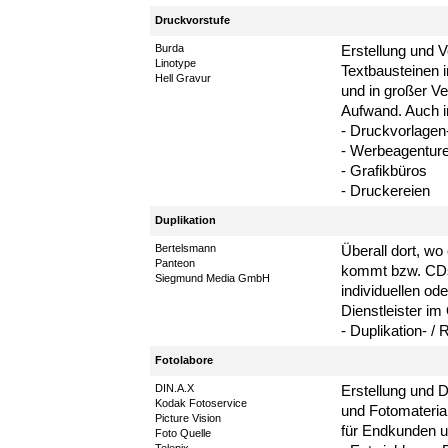
Druckvorstufe
Burda
Erstellung und V
Linotype
Textbausteinen in
Hell Gravur
und in großer Ve
Aufwand. Auch 
- Druckvorlagen-
- Werbeagentur
- Grafikbüros
- Druckereien
Duplikation
Bertelsmann
Überall dort, w
Panteon
kommt bzw. CDs 
Siegmund Media GmbH
individuellen od
Dienstleister i
- Duplikation- / 
Fotolabore
DIN.A.X
Erstellung und Di
Kodak Fotoservice
und Fotomateria
Picture Vision
für Endkunden u
Foto Quelle