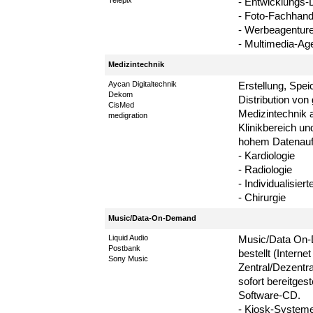
Telepix
- Entwicklungs-D
- Foto-Fachhand
- Werbeagentur
- Multimedia-Ag
Medizintechnik
Aycan Digitaltechnik
Erstellung, Spei
Dekom
Distribution vo
CisMed
Medizintechnik
medigration
Klinikbereich un
hohem Datenau
- Kardiologie
- Radiologie
- Individualisier
- Chirurgie
Music/Data-On-Demand
Liquid Audio
Music/Data On-
Postbank
bestellt (Interne
Sony Music
Zentral/Dezentr
sofort bereitgest
Software-CD.
- Kiosk-System